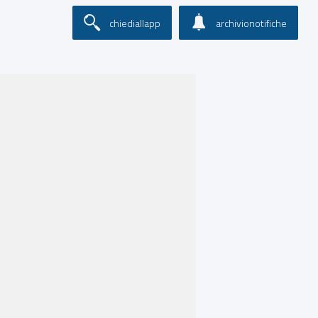
chiediallapp
archivionotifiche